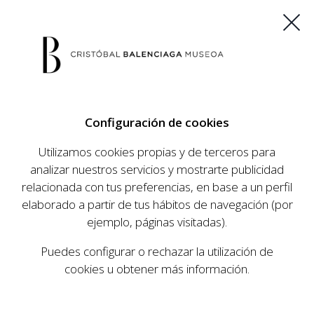
ES
EU
FR
EN
Configuración de cookies
COMPRAR ENTRADAS
Utilizamos cookies propias y de terceros para
analizar nuestros servicios y mostrarte publicidad
relacionada con tus preferencias, en base a un perfil
AGENDA
elaborado a partir de tus hábitos de navegación (por
AGENDA
ejemplo, páginas visitadas).
El Museo Cristóbal Balenciaga tiene como
Puedes configurar o rechazar la utilización de
objetivo dar a conocer la vida y obra del
cookies u obtener más información.
prestigioso modista, su relevancia en la historia
de la moda, y la contemporaneidad de su