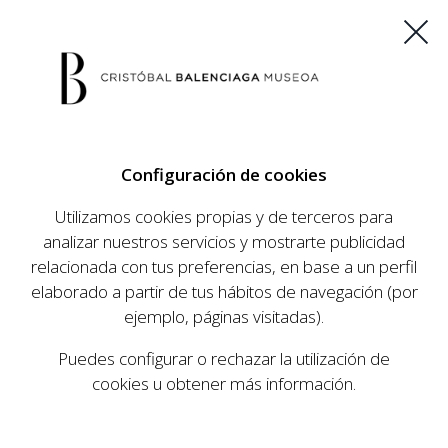
ES
EU
FR
EN
Configuración de cookies
COMPRAR ENTRADAS
Utilizamos cookies propias y de terceros para
analizar nuestros servicios y mostrarte publicidad
relacionada con tus preferencias, en base a un perfil
elaborado a partir de tus hábitos de navegación (por
POLÍTICA DE
ejemplo, páginas visitadas).
PRIVACIDAD
Puedes configurar o rechazar la utilización de
cookies u obtener más información.
La presente Política de Privacidad (en adelante, la
“
POLÍTICA DE PRIVACIDAD
”) regula, con carácter general,
la recogida y tratamiento por parte de
FUNDACIÓN