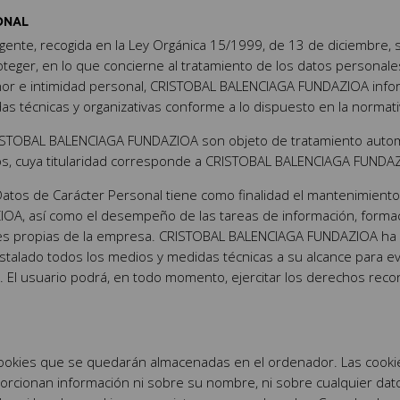
ONAL
vigente, recogida en la Ley Orgánica 15/1999, de 13 de diciembre,
roteger, en lo que concierne al tratamiento de los datos personal
onor e intimidad personal, CRISTOBAL BALENCIAGA FUNDAZIOA info
técnicas y organizativas conforme a lo dispuesto en la normativ
RISTOBAL BALENCIAGA FUNDAZIOA son objeto de tratamiento auto
tos, cuya titularidad corresponde a CRISTOBAL BALENCIAGA FUNDA
Datos de Carácter Personal tiene como finalidad el mantenimiento 
, así como el desempeño de las tareas de información, formació
dades propias de la empresa. CRISTOBAL BALENCIAGA FUNDAZIOA ha
nstalado todos los medios y medidas técnicas a su alcance para evi
n. El usuario podrá, en todo momento, ejercitar los derechos recon
ookies que se quedarán almacenadas en el ordenador. Las cook
orcionan información ni sobre su nombre, ni sobre cualquier dat