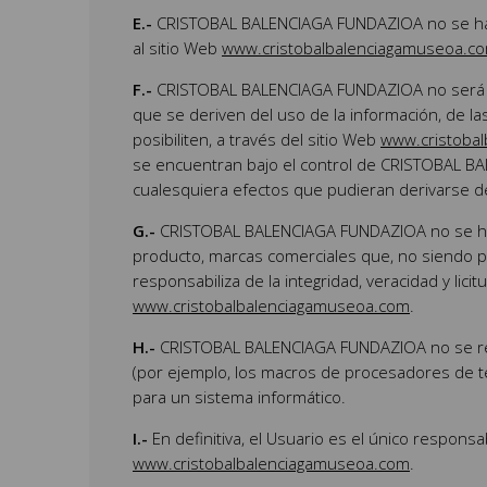
E.-
CRISTOBAL BALENCIAGA FUNDAZIOA no se hace 
al sitio Web
www.cristobalbalenciagamuseoa.c
F.-
CRISTOBAL BALENCIAGA FUNDAZIOA no será re
que se deriven del uso de la información, de l
posibiliten, a través del sitio Web
www.cristoba
se encuentran bajo el control de CRISTOBAL BA
cualesquiera efectos que pudieran derivarse d
G.-
CRISTOBAL BALENCIAGA FUNDAZIOA no se hac
producto, marcas comerciales que, no siendo p
responsabiliza de la integridad, veracidad y li
www.cristobalbalenciagamuseoa.com
.
H.-
CRISTOBAL BALENCIAGA FUNDAZIOA no se respo
(por ejemplo, los macros de procesadores de tex
para un sistema informático.
I.-
En definitiva, el Usuario es el único responsa
www.cristobalbalenciagamuseoa.com
.