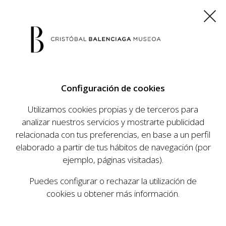
ES
EU
FR
EN
Configuración de cookies
COMPRAR ENTRADAS
Utilizamos cookies propias y de terceros para
analizar nuestros servicios y mostrarte publicidad
Inicio
Aprende
Escuela de Moda
|
|
relacionada con tus preferencias, en base a un perfil
ESCUELA DE MODA
elaborado a partir de tus hábitos de navegación (por
ejemplo, páginas visitadas).
Puedes configurar o rechazar la utilización de
cookies u obtener más información.
TRANSMISSIONS
TÉCNICAS DE ALTA COSTURA
OTROS C