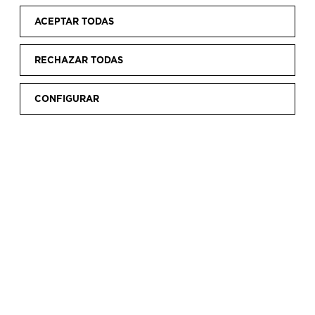
ACEPTAR TODAS
RECHAZAR TODAS
CONFIGURAR
La programación expositiva y de actividades del
Museo se propone generar una cultura de la
moda a través de las trasmisión de