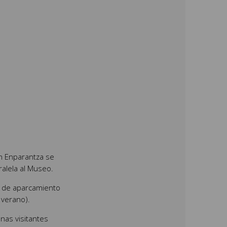
ien Enparantza se
aralela al Museo.
s de aparcamiento
 verano).
nas visitantes