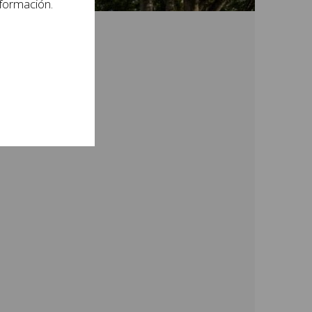
nformación.
ible desde