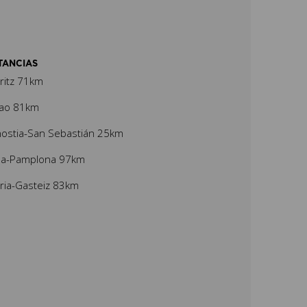
TANCIAS
rritz 71km
bao 81km
ostia-San Sebastián 25km
ña-Pamplona 97km
oria-Gasteiz 83km