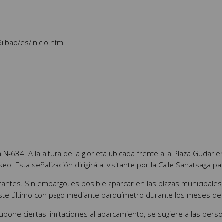
lbao/es/Inicio.html
a N-634. A la altura de la glorieta ubicada frente a la Plaza Gudar
. Esta señalización dirigirá al visitante por la Calle Sahatsaga p
tantes. Sin embargo, es posible aparcar en las plazas municipale
este último con pago mediante parquímetro durante los meses de
one ciertas limitaciones al aparcamiento, se sugiere a las perso