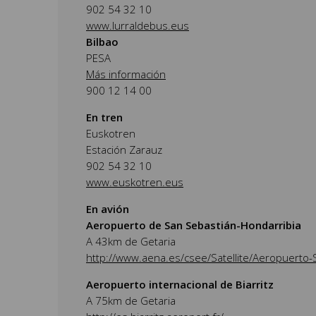
902 54 32 10
www.lurraldebus.eus
Bilbao
PESA
Más información
900 12 14 00
En tren
Euskotren
Estación Zarauz
902 54 32 10
www.euskotren.eus
En avión
Aeropuerto de San Sebastián-Hondarribia
A 43km de Getaria
http://www.aena.es/csee/Satellite/Aeropuerto-S
Aeropuerto internacional de Biarritz
A 75km de Getaria