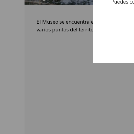
Puedes con
El Museo se encuentra en una colina que 
varios puntos del territorio.