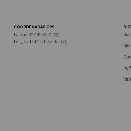
COORDENADAS GPS
DIS
Latitud 3º 44' 53,4" (N)
Bia
Longitud 56º 54' 32,42" (O)
Bil
Don
Iru
Vit