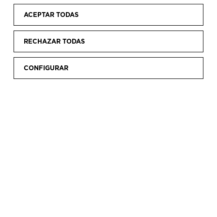
ACEPTAR TODAS
RECHAZAR TODAS
CONFIGURAR
Inicio
Visita
Accesibilidad
|
|
ACCESIBILIDAD
Facilitar a todas las personas la accesibilidad a
los servicios y actividades que el Museo ofrece
es uno de los objetivos prioritarios de esta
institución. Para ello, pone a disposición del
público con necesidades diversas, espacios y