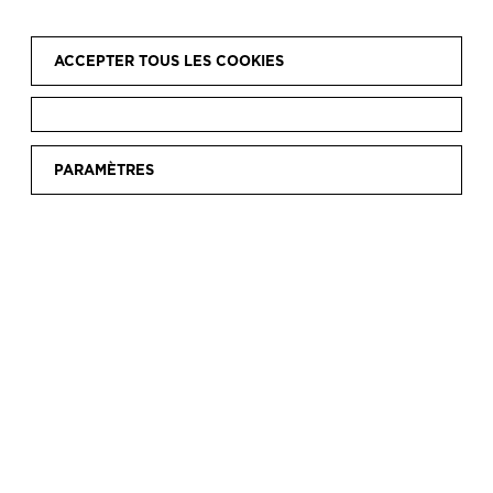
ACCEPTER TOUS LES COOKIES
Accueil
Visite
Accessibilité
|
|
PARAMÈTRES
ACCESSIBILITÉ
Faciliter à tous les individus l’accessibilité aux
services et aux activités proposés par le Musée
fait partie des objectifs prioritaires de cette
institution. À cette fin, nous mettons à la
disposition du public présentant des nécessités