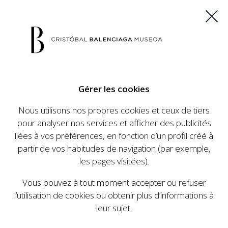
ES
EU
FR
EN
Gérer les cookies
ACHETEZ VOS BILLETS
Nous utilisons nos propres cookies et ceux de tiers
pour analyser nos services et afficher des publicités
liées à vos préférences, en fonction d’un profil créé à
partir de vos habitudes de navigation (par exemple,
NOTIFICATION
les pages visitées).
LÉGALE
Vous pouvez à tout moment accepter ou refuser
l’utilisation de cookies ou obtenir plus d’informations à
leur sujet.
1. INFORMATIONS RELATIVES À L’ENTREPRISE
Conformément à l’article 10 de la Loi 34/2002, du 11