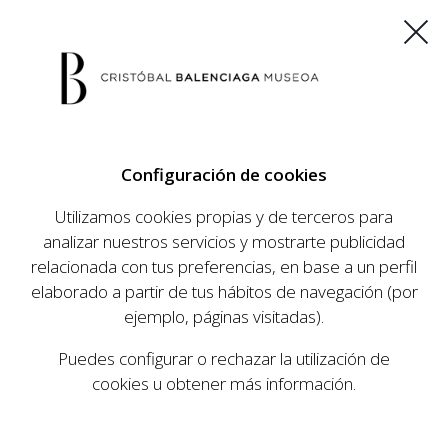
ES
EU
FR
EN
Configuración de cookies
COMPRAR ENTRADAS
Utilizamos cookies propias y de terceros para
analizar nuestros servicios y mostrarte publicidad
relacionada con tus preferencias, en base a un perfil
elaborado a partir de tus hábitos de navegación (por
POLÍTICA DE
ejemplo, páginas visitadas).
COOKIES
Puedes configurar o rechazar la utilización de
cookies u obtener más información.
En nuestra web utilizamos cookies propias y de terceros
para mantener la sesión y tus preferencias, personalizar
la experiencia de usuario y obtener estadísticas de uso