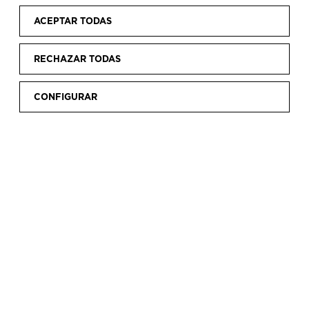
ACEPTAR TODAS
RECHAZAR TODAS
CONFIGURAR
Inicio
Visita
Planes y experiencias
|
|
PLANES Y
EXPERIENCIAS
Descubre un programa de planes y actividades
que harán de la visita al Museo una experiencia
diferente e inolvidable.