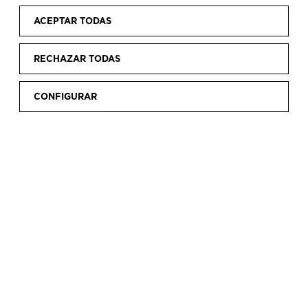
ACEPTAR TODAS
RECHAZAR TODAS
CONFIGURAR
VISITA
HORARIOS Y TARIFAS
Información sobre horarios y tarifas
para organizar la
visita de forma rápida y sencilla.