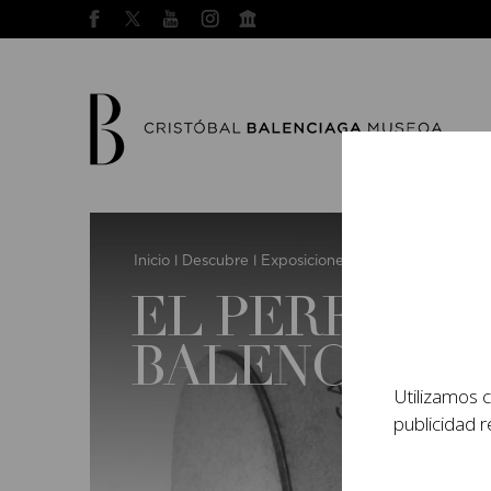
Inicio
Descubre
Exposiciones actuales
El perfu
|
|
|
EL PERFUME 
BALENCIAGA
Utilizamos c
publicidad r