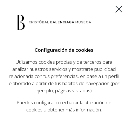
ES
EU
FR
EN
Configuración de cookies
COMPRAR ENTRADAS
Utilizamos cookies propias y de terceros para
analizar nuestros servicios y mostrarte publicidad
relacionada con tus preferencias, en base a un perfil
AGENDA
elaborado a partir de tus hábitos de navegación (por
AGENDA
ejemplo, páginas visitadas).
El Museo Cristóbal Balenciaga tiene como
Puedes configurar o rechazar la utilización de
objetivo dar a conocer la vida y obra del
cookies u obtener más información.
prestigioso modista, su relevancia en la historia
de la moda, y la contemporaneidad de su