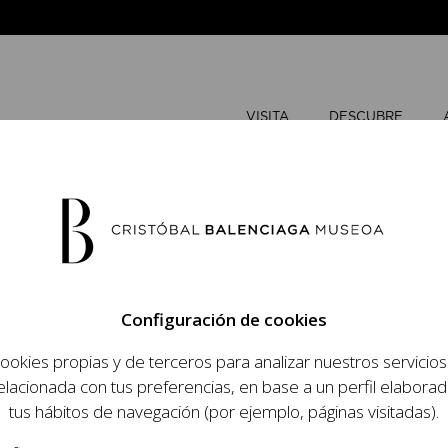
VISITA
DESCUBRE
AGOSTO
2
Configuración de cookies
L
M
ookies propias y de terceros para analizar nuestros servicio
 objetivo dar a
elacionada con tus preferencias, en base a un perfil elaborad
dista, su relevancia
tus hábitos de navegación (por ejemplo, páginas visitadas).
raneidad de su legado.