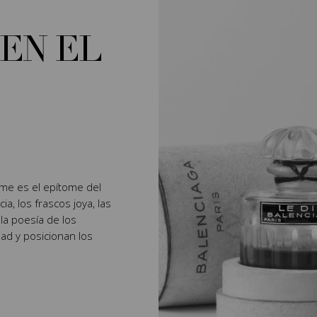
EN EL
fume es el epítome del
ia, los frascos joya, las
 la poesía de los
d y posicionan los