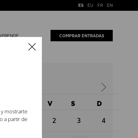
ES
EU
FR
EN
APRENDE
COMPRAR ENTRADAS
024
X
J
V
S
D
s y mostrarte
o a partir de
1
2
3
4