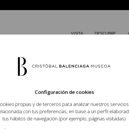
VISITA
DESCUBRE
AGOSTO
2
Configuración de cookies
L
M
ookies propias y de terceros para analizar nuestros servicio
 objetivo dar a
elacionada con tus preferencias, en base a un perfil elaborad
dista, su relevancia
tus hábitos de navegación (por ejemplo, páginas visitadas).
raneidad de su legado.