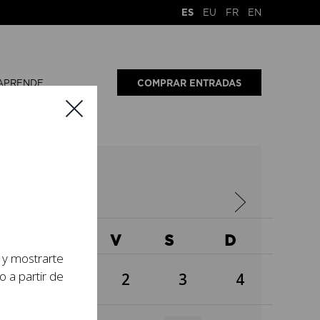
ES
EU
FR
EN
APRENDE
COMPRAR ENTRADAS
024
X
J
V
S
D
s y mostrarte
o a partir de
1
2
3
4