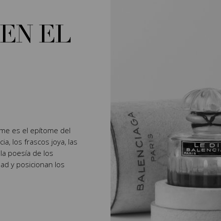
EN EL
fume es el epítome del
ia, los frascos joya, las
 la poesía de los
d y posicionan los