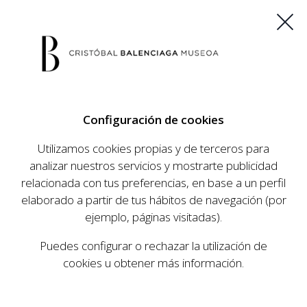
ES
EU
FR
EN
Configuración de cookies
COMPRAR ENTRADAS
Utilizamos cookies propias y de terceros para
analizar nuestros servicios y mostrarte publicidad
relacionada con tus preferencias, en base a un perfil
AGENDA
elaborado a partir de tus hábitos de navegación (por
AGENDA
ejemplo, páginas visitadas).
El Museo Cristóbal Balenciaga tiene como
Puedes configurar o rechazar la utilización de
objetivo dar a conocer la vida y obra del
cookies u obtener más información.
prestigioso modista, su relevancia en la historia
de la moda, y la contemporaneidad de su