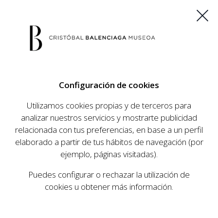
ES
EU
FR
EN
Configuración de cookies
COMPRAR ENTRADAS
Utilizamos cookies propias y de terceros para
analizar nuestros servicios y mostrarte publicidad
relacionada con tus preferencias, en base a un perfil
AGENDA
elaborado a partir de tus hábitos de navegación (por
AGENDA
ejemplo, páginas visitadas).
El Museo Cristóbal Balenciaga tiene como
Puedes configurar o rechazar la utilización de
objetivo dar a conocer la vida y obra del
cookies u obtener más información.
prestigioso modista, su relevancia en la historia
de la moda, y la contemporaneidad de su