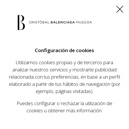
ES
EU
FR
EN
Configuración de cookies
COMPRAR ENTRADAS
Utilizamos cookies propias y de terceros para
analizar nuestros servicios y mostrarte publicidad
relacionada con tus preferencias, en base a un perfil
AGENDA
elaborado a partir de tus hábitos de navegación (por
AGENDA
ejemplo, páginas visitadas).
El Museo Cristóbal Balenciaga tiene como
Puedes configurar o rechazar la utilización de
objetivo dar a conocer la vida y obra del
cookies u obtener más información.
prestigioso modista, su relevancia en la historia
de la moda, y la contemporaneidad de su