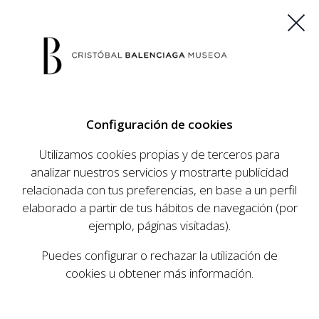
ES
EU
FR
EN
Configuración de cookies
COMPRAR ENTRADAS
Utilizamos cookies propias y de terceros para
analizar nuestros servicios y mostrarte publicidad
relacionada con tus preferencias, en base a un perfil
AGENDA
elaborado a partir de tus hábitos de navegación (por
AGENDA
ejemplo, páginas visitadas).
El Museo Cristóbal Balenciaga tiene como
Puedes configurar o rechazar la utilización de
objetivo dar a conocer la vida y obra del
cookies u obtener más información.
prestigioso modista, su relevancia en la historia
de la moda, y la contemporaneidad de su