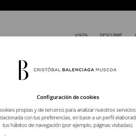
VISITA
DESCUBRE
JULIO
202
Configuración de cookies
L
M
ookies propias y de terceros para analizar nuestros servicio
 objetivo dar a
elacionada con tus preferencias, en base a un perfil elaborad
1
2
dista, su relevancia
tus hábitos de navegación (por ejemplo, páginas visitadas).
raneidad de su legado.