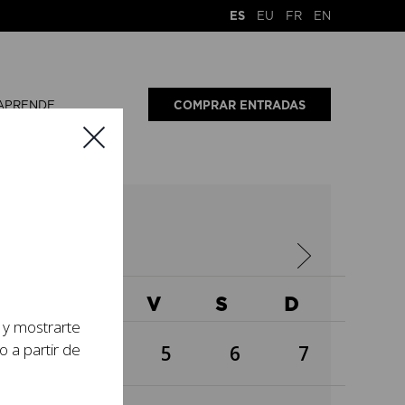
ES
EU
FR
EN
APRENDE
COMPRAR ENTRADAS
4
X
J
V
S
D
s y mostrarte
o a partir de
3
4
5
6
7