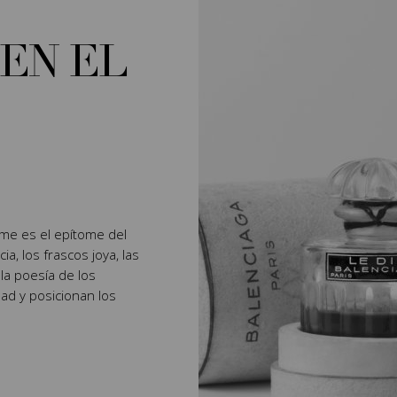
EN EL
fume es el epítome del
ia, los frascos joya, las
 la poesía de los
d y posicionan los