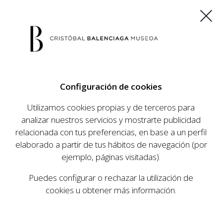
ES
EU
FR
EN
Configuración de cookies
COMPRAR ENTRADAS
Utilizamos cookies propias y de terceros para
analizar nuestros servicios y mostrarte publicidad
relacionada con tus preferencias, en base a un perfil
AGENDA
elaborado a partir de tus hábitos de navegación (por
AGENDA
ejemplo, páginas visitadas).
El Museo Cristóbal Balenciaga tiene como
Puedes configurar o rechazar la utilización de
objetivo dar a conocer la vida y obra del
cookies u obtener más información.
prestigioso modista, su relevancia en la historia
de la moda, y la contemporaneidad de su