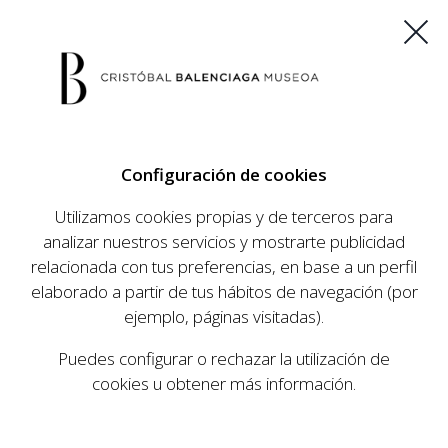
ES
EU
FR
EN
Configuración de cookies
COMPRAR ENTRADAS
Utilizamos cookies propias y de terceros para
analizar nuestros servicios y mostrarte publicidad
relacionada con tus preferencias, en base a un perfil
AGENDA
elaborado a partir de tus hábitos de navegación (por
AGENDA
ejemplo, páginas visitadas).
El Museo Cristóbal Balenciaga tiene como
Puedes configurar o rechazar la utilización de
objetivo dar a conocer la vida y obra del
cookies u obtener más información.
prestigioso modista, su relevancia en la historia
de la moda, y la contemporaneidad de su