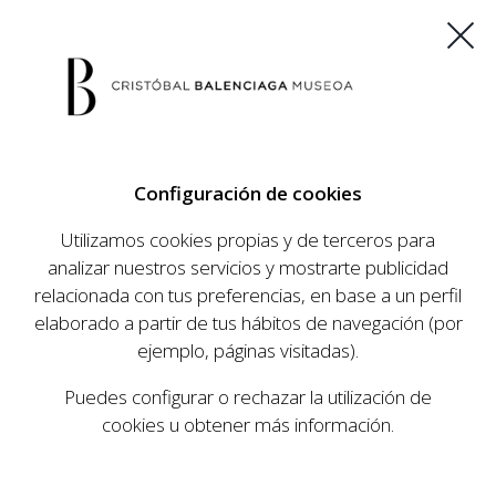
ES
EU
FR
EN
Configuración de cookies
COMPRAR ENTRADAS
Utilizamos cookies propias y de terceros para
analizar nuestros servicios y mostrarte publicidad
Inicio
Descubre
Colección
Investigación
|
|
|
relacionada con tus preferencias, en base a un perfil
COLECCIÓN
elaborado a partir de tus hábitos de navegación (por
ejemplo, páginas visitadas).
Puedes configurar o rechazar la utilización de
cookies u obtener más información.
INVESTIGACIÓN
COLECCIONES