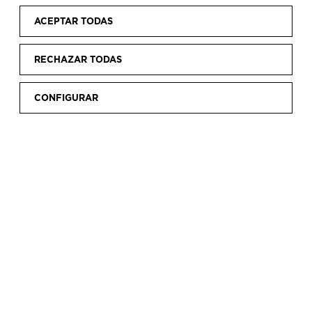
ACEPTAR TODAS
RECHAZAR TODAS
CONFIGURAR
INVESTIGACIÓN
El Museo desarrolla una intensa actividad
investigadora basada en el estudio y