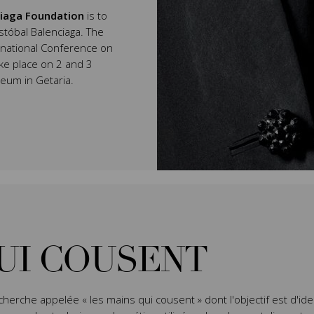
ciaga Foundation
is to
stóbal Balenciaga. The
rnational Conference on
ake place on 2 and 3
seum in Getaria.
UI COUSENT
erche appelée « les mains qui cousent » dont l'objectif est d'iden