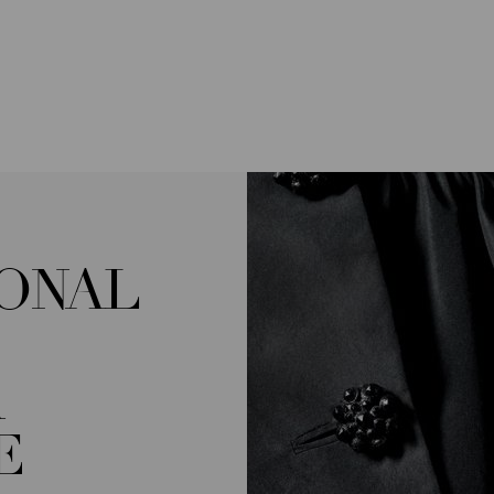
IONAL
A
E