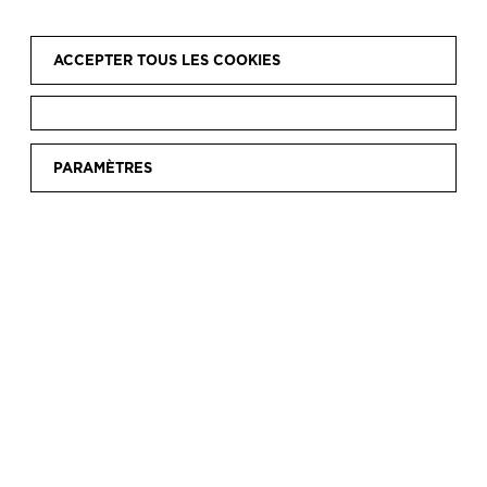
ACCEPTER TOUS LES COOKIES
Accueil
Découvrir
Collection
Enquête
Les mains qui
|
|
|
|
PARAMÈTRES
cousent
LES MAINS QUI
COUSENT
Depuis 2014 le Musée a ouvert une ligne de
recherche appelée « les mains qui cousent »