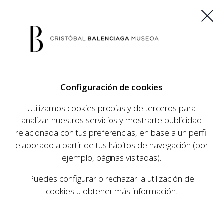
ES
EU
FR
EN
Configuración de cookies
COMPRAR ENTRADAS
Utilizamos cookies propias y de terceros para
analizar nuestros servicios y mostrarte publicidad
Inicio
Aprende
Programa escolar
Educación infantil
|
|
|
relacionada con tus preferencias, en base a un perfil
PROGRAMA
elaborado a partir de tus hábitos de navegación (por
ejemplo, páginas visitadas).
ESCOLAR
Puedes configurar o rechazar la utilización de
cookies u obtener más información.
EDUCACIÓN INFANTIL
EDUCACIÓN PRIMARIA
EDUCACI