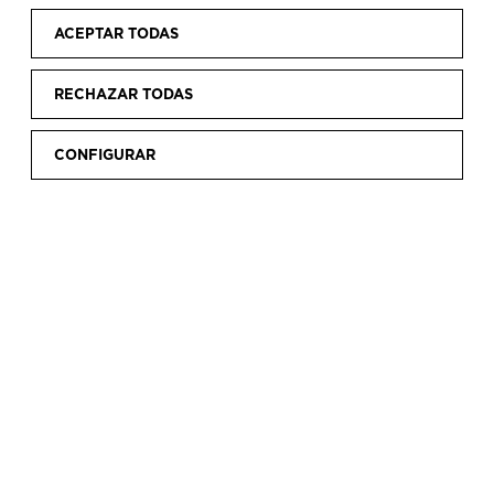
ACEPTAR TODAS
RECHAZAR TODAS
CONFIGURAR
Inicio
Alquiler de espacios
El edificio
|
|
EL EDIFICIO
Situado en una colina que corona
topográficamente la pintoresca villa de Getaria,
el Museo Balenciaga se ubica en un edificio de
nueva construcción anexo al histórico Palacio
Aldamar.