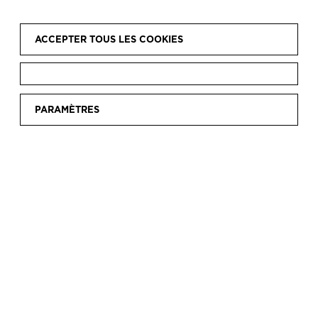
ACCEPTER TOUS LES COOKIES
Accueil
Locations
Bâtiment
|
|
PARAMÈTRES
LE BÂTIMENT
Le Musée Balenciaga est installé dans une
nouvelle annexe du Palais Aldamar.
Le Musée Balenciaga est installé dans une nouvelle
annexe du Palais Aldamar. Ce palais, situé sur une colline