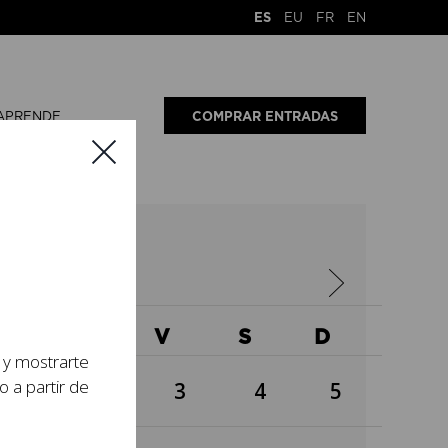
ES
EU
FR
EN
APRENDE
COMPRAR ENTRADAS
4
X
J
V
S
D
s y mostrarte
o a partir de
1
2
3
4
5