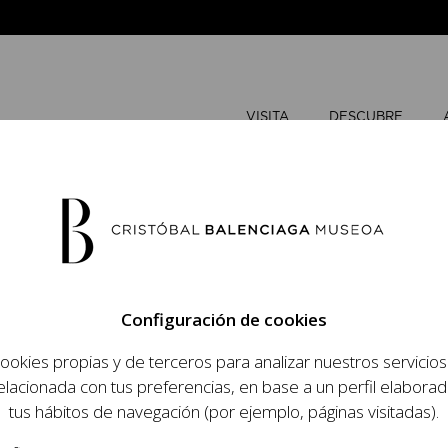
VISITA
DESCUBRE
MAYO
202
Configuración de cookies
L
M
ookies propias y de terceros para analizar nuestros servicio
 objetivo dar a
elacionada con tus preferencias, en base a un perfil elaborad
dista, su relevancia
tus hábitos de navegación (por ejemplo, páginas visitadas).
raneidad de su legado.