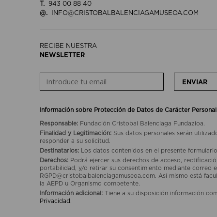
T.
943 00 88 40
@.
INFO@CRISTOBALBALENCIAGAMUSEOA.COM
RECIBE NUESTRA
NEWSLETTER
ENVIAR
Información sobre Protección de Datos de Carácter Personal
Responsable:
Fundación Cristobal Balenciaga Fundazioa.
Finalidad y Legitimación:
Sus datos personales serán utilizad
responder a su solicitud.
Destinatarios:
Los datos contenidos en el presente formulario
Derechos:
Podrá ejercer sus derechos de acceso, rectificación
portabilidad, y/o retirar su consentimiento mediante correo e
RGPD@cristobalbalenciagamuseoa.com. Así mismo está facult
la AEPD u Organismo competente.
Información adicional:
Tiene a su disposición información co
Privacidad
.