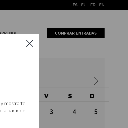
ES
EU
FR
EN
APRENDE
COMPRAR ENTRADAS
4
X
J
V
S
D
s y mostrarte
o a partir de
1
2
3
4
5