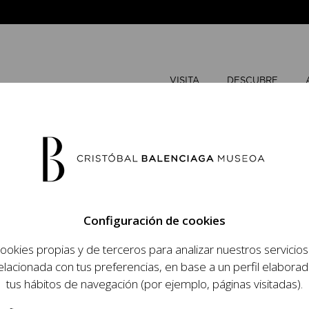
VISITA
DESCUBRE
MAYO
202
Configuración de cookies
L
M
ookies propias y de terceros para analizar nuestros servicio
 objetivo dar a
elacionada con tus preferencias, en base a un perfil elaborad
dista, su relevancia
tus hábitos de navegación (por ejemplo, páginas visitadas).
raneidad de su legado.