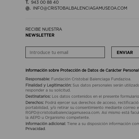
T.
943 00 88 40
@.
INFO@CRISTOBALBALENCIAGAMUSEOA.COM
RECIBE NUESTRA
NEWSLETTER
ENVIAR
Información sobre Protección de Datos de Carácter Personal
Responsable:
Fundación Cristobal Balenciaga Fundazioa.
Finalidad y Legitimación:
Sus datos personales serán utilizad
responder a su solicitud.
Destinatarios:
Los datos contenidos en el presente formulario
Derechos:
Podrá ejercer sus derechos de acceso, rectificación
portabilidad, y/o retirar su consentimiento mediante correo e
RGPD@cristobalbalenciagamuseoa.com. Así mismo está facult
la AEPD u Organismo competente.
Información adicional:
Tiene a su disposición información co
Privacidad
.