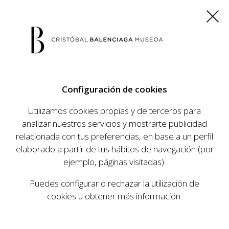
ES
EU
FR
EN
Configuración de cookies
COMPRAR ENTRADAS
Utilizamos cookies propias y de terceros para
analizar nuestros servicios y mostrarte publicidad
relacionada con tus preferencias, en base a un perfil
AGENDA
elaborado a partir de tus hábitos de navegación (por
AGENDA
ejemplo, páginas visitadas).
El Museo Cristóbal Balenciaga tiene como
Puedes configurar o rechazar la utilización de
objetivo dar a conocer la vida y obra del
cookies u obtener más información.
prestigioso modista, su relevancia en la historia
de la moda, y la contemporaneidad de su