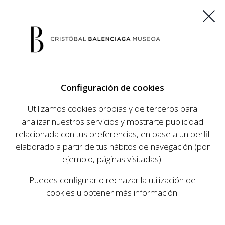
ES
EU
FR
EN
Configuración de cookies
COMPRAR ENTRADAS
Utilizamos cookies propias y de terceros para
analizar nuestros servicios y mostrarte publicidad
relacionada con tus preferencias, en base a un perfil
AGENDA
elaborado a partir de tus hábitos de navegación (por
AGENDA
ejemplo, páginas visitadas).
El Museo Cristóbal Balenciaga tiene como
Puedes configurar o rechazar la utilización de
objetivo dar a conocer la vida y obra del
cookies u obtener más información.
prestigioso modista, su relevancia en la historia
de la moda, y la contemporaneidad de su