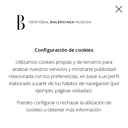
ES
EU
FR
EN
Configuración de cookies
COMPRAR ENTRADAS
Utilizamos cookies propias y de terceros para
analizar nuestros servicios y mostrarte publicidad
relacionada con tus preferencias, en base a un perfil
AGENDA
elaborado a partir de tus hábitos de navegación (por
AGENDA
ejemplo, páginas visitadas).
El Museo Cristóbal Balenciaga tiene como
Puedes configurar o rechazar la utilización de
objetivo dar a conocer la vida y obra del
cookies u obtener más información.
prestigioso modista, su relevancia en la historia
de la moda, y la contemporaneidad de su