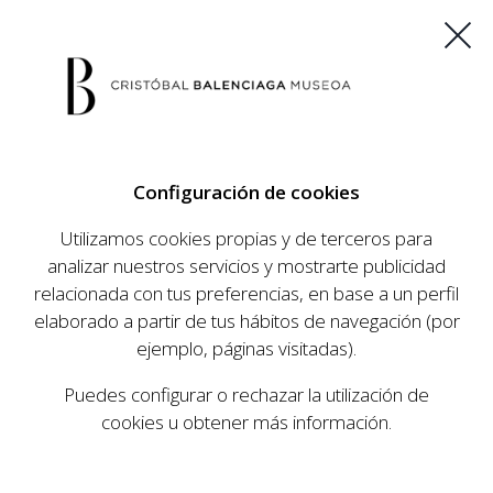
ES
EU
FR
EN
Configuración de cookies
COMPRAR ENTRADAS
Utilizamos cookies propias y de terceros para
analizar nuestros servicios y mostrarte publicidad
relacionada con tus preferencias, en base a un perfil
AGENDA
elaborado a partir de tus hábitos de navegación (por
AGENDA
ejemplo, páginas visitadas).
El Museo Cristóbal Balenciaga tiene como
Puedes configurar o rechazar la utilización de
objetivo dar a conocer la vida y obra del
cookies u obtener más información.
prestigioso modista, su relevancia en la historia
de la moda, y la contemporaneidad de su