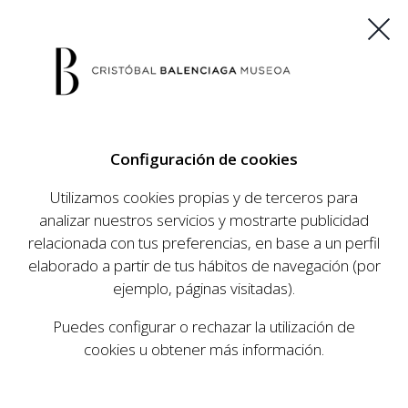
ES
EU
FR
EN
Configuración de cookies
COMPRAR ENTRADAS
Utilizamos cookies propias y de terceros para
analizar nuestros servicios y mostrarte publicidad
relacionada con tus preferencias, en base a un perfil
AGENDA
elaborado a partir de tus hábitos de navegación (por
AGENDA
ejemplo, páginas visitadas).
El Museo Cristóbal Balenciaga tiene como
Puedes configurar o rechazar la utilización de
objetivo dar a conocer la vida y obra del
cookies u obtener más información.
prestigioso modista, su relevancia en la historia
de la moda, y la contemporaneidad de su