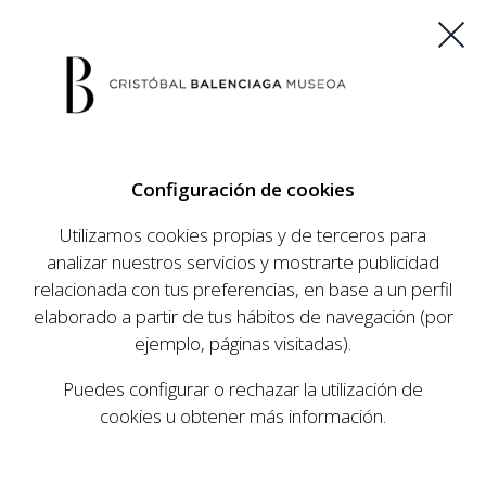
ES
EU
FR
EN
Configuración de cookies
COMPRAR ENTRADAS
Utilizamos cookies propias y de terceros para
analizar nuestros servicios y mostrarte publicidad
relacionada con tus preferencias, en base a un perfil
AGENDA
elaborado a partir de tus hábitos de navegación (por
AGENDA
ejemplo, páginas visitadas).
El Museo Cristóbal Balenciaga tiene como
Puedes configurar o rechazar la utilización de
objetivo dar a conocer la vida y obra del
cookies u obtener más información.
prestigioso modista, su relevancia en la historia
de la moda, y la contemporaneidad de su