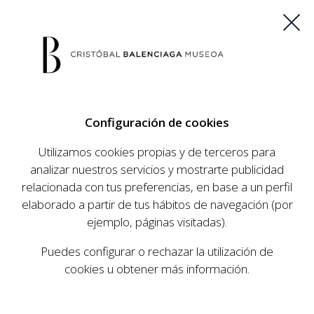
ES
EU
FR
EN
Configuración de cookies
COMPRAR ENTRADAS
Utilizamos cookies propias y de terceros para
analizar nuestros servicios y mostrarte publicidad
relacionada con tus preferencias, en base a un perfil
AGENDA
elaborado a partir de tus hábitos de navegación (por
AGENDA
ejemplo, páginas visitadas).
El Museo Cristóbal Balenciaga tiene como
Puedes configurar o rechazar la utilización de
objetivo dar a conocer la vida y obra del
cookies u obtener más información.
prestigioso modista, su relevancia en la historia
de la moda, y la contemporaneidad de su