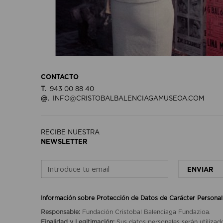
CONTACTO
T.
943 00 88 40
@.
INFO@CRISTOBALBALENCIAGAMUSEOA.COM
RECIBE NUESTRA
NEWSLETTER
ENVIAR
Información sobre Protección de Datos de Carácter Personal
Responsable:
Fundación Cristobal Balenciaga Fundazioa.
Finalidad y Legitimación:
Sus datos personales serán utilizad