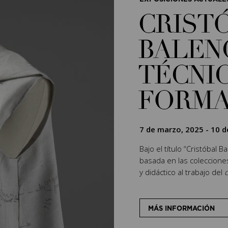
CRIST
BALEN
TÉCNIC
FORM
7 de marzo, 2025
-
10 d
Bajo el título “Cristóbal 
basada en las coleccion
y didáctico al trabajo del
c
MÁS INFORMACIÓN