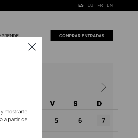
ES
EU
FR
EN
APRENDE
COMPRAR ENTRADAS
6
X
J
V
S
D
s y mostrarte
o a partir de
3
4
5
6
7