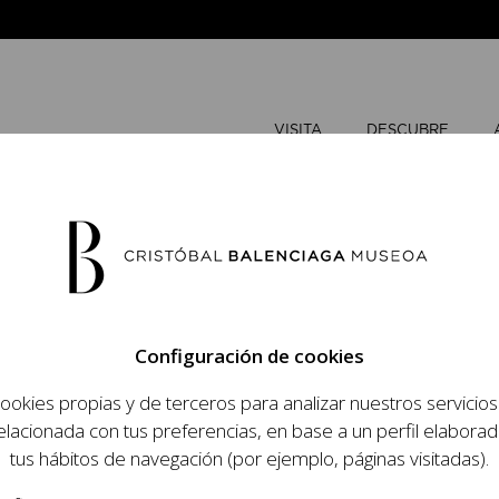
VISITA
DESCUBRE
JUNIO
202
Configuración de cookies
L
M
ookies propias y de terceros para analizar nuestros servicio
 objetivo dar a
elacionada con tus preferencias, en base a un perfil elaborad
1
2
dista, su relevancia
tus hábitos de navegación (por ejemplo, páginas visitadas).
raneidad de su legado.