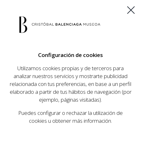
ES
EU
FR
EN
Configuración de cookies
COMPRAR ENTRADAS
Utilizamos cookies propias y de terceros para
analizar nuestros servicios y mostrarte publicidad
relacionada con tus preferencias, en base a un perfil
AGENDA
elaborado a partir de tus hábitos de navegación (por
AGENDA
ejemplo, páginas visitadas).
El Museo Cristóbal Balenciaga tiene como
Puedes configurar o rechazar la utilización de
objetivo dar a conocer la vida y obra del
cookies u obtener más información.
prestigioso modista, su relevancia en la historia
de la moda, y la contemporaneidad de su