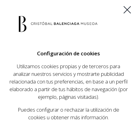
ES
EU
FR
EN
Configuración de cookies
COMPRAR ENTRADAS
Utilizamos cookies propias y de terceros para
analizar nuestros servicios y mostrarte publicidad
relacionada con tus preferencias, en base a un perfil
AGENDA
elaborado a partir de tus hábitos de navegación (por
AGENDA
ejemplo, páginas visitadas).
El Museo Cristóbal Balenciaga tiene como
Puedes configurar o rechazar la utilización de
objetivo dar a conocer la vida y obra del
cookies u obtener más información.
prestigioso modista, su relevancia en la historia
de la moda, y la contemporaneidad de su