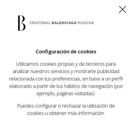
ES
EU
FR
EN
Configuración de cookies
COMPRAR ENTRADAS
Utilizamos cookies propias y de terceros para
analizar nuestros servicios y mostrarte publicidad
relacionada con tus preferencias, en base a un perfil
AGENDA
elaborado a partir de tus hábitos de navegación (por
AGENDA
ejemplo, páginas visitadas).
El Museo Cristóbal Balenciaga tiene como
Puedes configurar o rechazar la utilización de
objetivo dar a conocer la vida y obra del
cookies u obtener más información.
prestigioso modista, su relevancia en la historia
de la moda, y la contemporaneidad de su