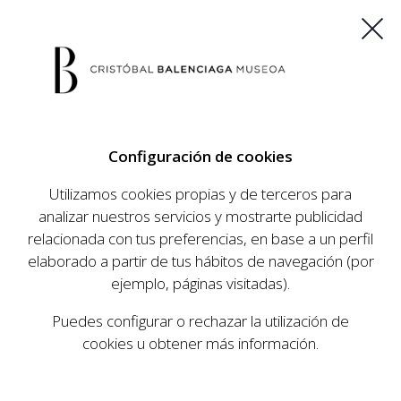
ES
EU
FR
EN
Configuración de cookies
COMPRAR ENTRADAS
Utilizamos cookies propias y de terceros para
analizar nuestros servicios y mostrarte publicidad
relacionada con tus preferencias, en base a un perfil
AGENDA
elaborado a partir de tus hábitos de navegación (por
AGENDA
ejemplo, páginas visitadas).
El Museo Cristóbal Balenciaga tiene como
Puedes configurar o rechazar la utilización de
objetivo dar a conocer la vida y obra del
cookies u obtener más información.
prestigioso modista, su relevancia en la historia
de la moda, y la contemporaneidad de su