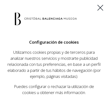
ES
EU
FR
EN
Configuración de cookies
COMPRAR ENTRADAS
Utilizamos cookies propias y de terceros para
analizar nuestros servicios y mostrarte publicidad
relacionada con tus preferencias, en base a un perfil
AGENDA
elaborado a partir de tus hábitos de navegación (por
AGENDA
ejemplo, páginas visitadas).
El Museo Cristóbal Balenciaga tiene como
Puedes configurar o rechazar la utilización de
objetivo dar a conocer la vida y obra del
cookies u obtener más información.
prestigioso modista, su relevancia en la historia
de la moda, y la contemporaneidad de su