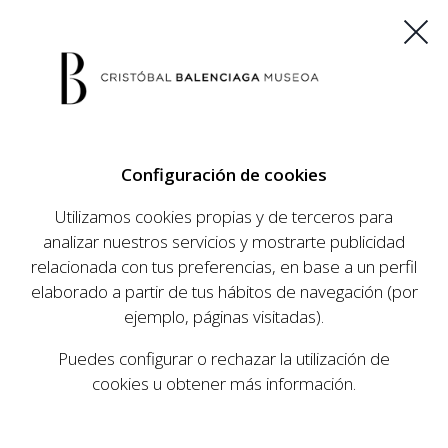
ES
EU
FR
EN
Configuración de cookies
COMPRAR ENTRADAS
Utilizamos cookies propias y de terceros para
analizar nuestros servicios y mostrarte publicidad
relacionada con tus preferencias, en base a un perfil
AGENDA
elaborado a partir de tus hábitos de navegación (por
AGENDA
ejemplo, páginas visitadas).
El Museo Cristóbal Balenciaga tiene como
Puedes configurar o rechazar la utilización de
objetivo dar a conocer la vida y obra del
cookies u obtener más información.
prestigioso modista, su relevancia en la historia
de la moda, y la contemporaneidad de su