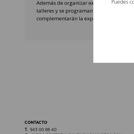
Puedes con
Además de organizar exposiciones, se rea
talleres y se programan actividades de o
complementarán la experiencia de las per
CONTACTO
T.
943 00 88 40