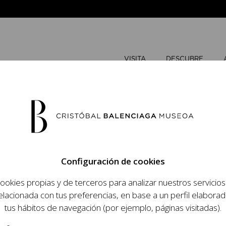
VISITA
DESCUBRE
FEBRERO
Configuración de cookies
L
M
ookies propias y de terceros para analizar nuestros servicio
 objetivo dar a
elacionada con tus preferencias, en base a un perfil elaborad
dista, su relevancia
tus hábitos de navegación (por ejemplo, páginas visitadas).
raneidad de su legado.