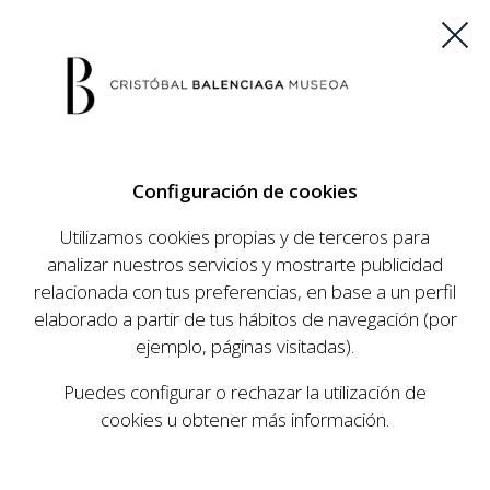
ES
EU
FR
EN
Configuración de cookies
COMPRAR ENTRADAS
Utilizamos cookies propias y de terceros para
analizar nuestros servicios y mostrarte publicidad
relacionada con tus preferencias, en base a un perfil
AGENDA
elaborado a partir de tus hábitos de navegación (por
AGENDA
ejemplo, páginas visitadas).
El Museo Cristóbal Balenciaga tiene como
Puedes configurar o rechazar la utilización de
objetivo dar a conocer la vida y obra del
cookies u obtener más información.
prestigioso modista, su relevancia en la historia
de la moda, y la contemporaneidad de su