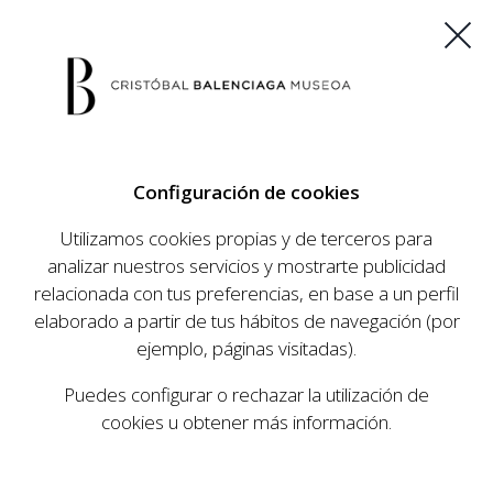
ES
EU
FR
EN
Configuración de cookies
COMPRAR ENTRADAS
Utilizamos cookies propias y de terceros para
analizar nuestros servicios y mostrarte publicidad
relacionada con tus preferencias, en base a un perfil
AGENDA
elaborado a partir de tus hábitos de navegación (por
AGENDA
ejemplo, páginas visitadas).
El Museo Cristóbal Balenciaga tiene como
Puedes configurar o rechazar la utilización de
objetivo dar a conocer la vida y obra del
cookies u obtener más información.
prestigioso modista, su relevancia en la historia
de la moda, y la contemporaneidad de su