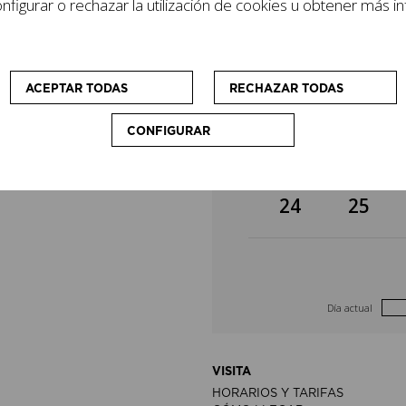
figurar o rechazar la utilización de cookies u obtener más i
lizan cursos y
3
4
cio que
sonas visitantes.
10
11
ACEPTAR TODAS
RECHAZAR TODAS
CONFIGURAR
17
18
24
25
Día actual
VISITA
HORARIOS Y TARIFAS