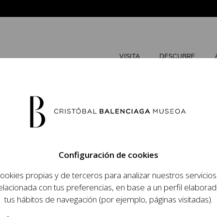
VISITA
DESCUBRE
FEBRERO
Configuración de cookies
L
M
ookies propias y de terceros para analizar nuestros servicio
 objetivo dar a
elacionada con tus preferencias, en base a un perfil elaborad
dista, su relevancia
tus hábitos de navegación (por ejemplo, páginas visitadas).
raneidad de su legado.