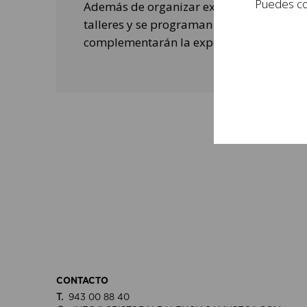
Puedes con
Además de organizar exposiciones, se rea
talleres y se programan actividades de o
complementarán la experiencia de las per
CONTACTO
T.
943 00 88 40