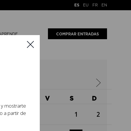
ES
EU
FR
EN
APRENDE
COMPRAR ENTRADAS
2025
X
J
V
S
D
s y mostrarte
o a partir de
1
2