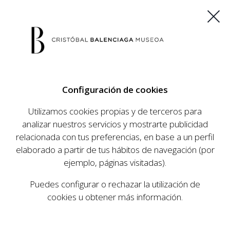
ES
EU
FR
EN
Configuración de cookies
COMPRAR ENTRADAS
Utilizamos cookies propias y de terceros para
analizar nuestros servicios y mostrarte publicidad
relacionada con tus preferencias, en base a un perfil
AGENDA
elaborado a partir de tus hábitos de navegación (por
AGENDA
ejemplo, páginas visitadas).
El Museo Cristóbal Balenciaga tiene como
Puedes configurar o rechazar la utilización de
objetivo dar a conocer la vida y obra del
cookies u obtener más información.
prestigioso modista, su relevancia en la historia
de la moda, y la contemporaneidad de su