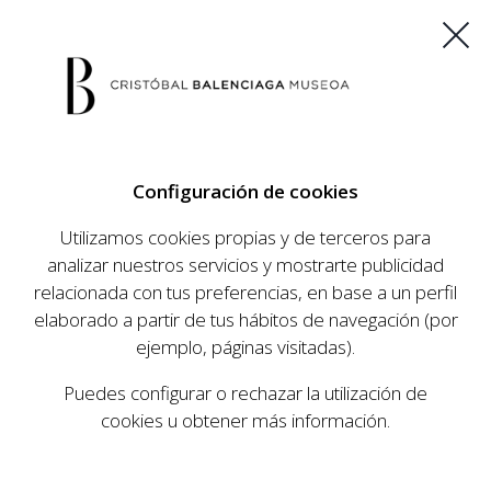
ES
EU
FR
EN
Configuración de cookies
COMPRAR ENTRADAS
Utilizamos cookies propias y de terceros para
analizar nuestros servicios y mostrarte publicidad
relacionada con tus preferencias, en base a un perfil
AGENDA
elaborado a partir de tus hábitos de navegación (por
AGENDA
ejemplo, páginas visitadas).
El Museo Cristóbal Balenciaga tiene como
Puedes configurar o rechazar la utilización de
objetivo dar a conocer la vida y obra del
cookies u obtener más información.
prestigioso modista, su relevancia en la historia
de la moda, y la contemporaneidad de su